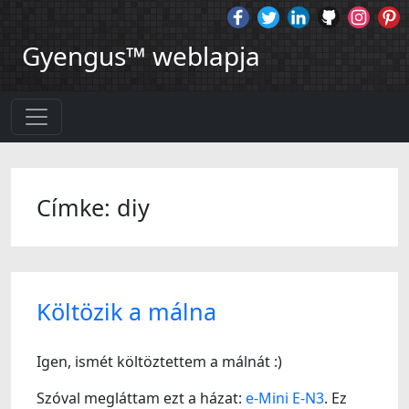
Gyengus™ weblapja
Címke: diy
Költözik a málna
Igen, ismét költöztettem a málnát :)
Szóval megláttam ezt a házat:
e-Mini E-N3
. Ez