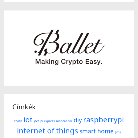
Címkék
iot
raspberrypi
diy
zcash
java
pi
express
monero
tor
internet of things
smart home
pm2