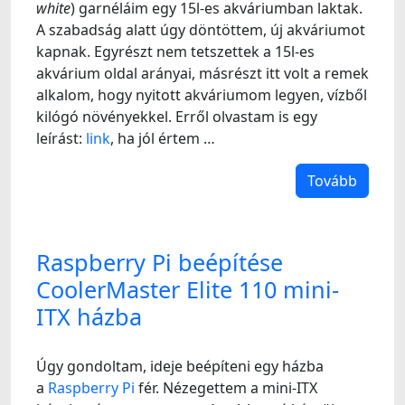
white
) garnéláim egy 15l-es akváriumban laktak.
A szabadság alatt úgy döntöttem, új akváriumot
kapnak. Egyrészt nem tetszettek a 15l-es
akvárium oldal arányai, másrészt itt volt a remek
alkalom, hogy nyitott akváriumom legyen, vízből
kilógó növényekkel. Erről olvastam is egy
leírást:
link
, ha jól értem …
Tovább
Raspberry Pi beépítése
CoolerMaster Elite 110 mini-
ITX házba
Úgy gondoltam, ideje beépíteni egy házba
a
Raspberry Pi
fér. Nézegettem a mini-ITX