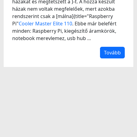
házakat és megtetszett a }-t. A hozzá készült
házak nem voltak megfelelőek, mert azokba
rendszerint csak a [málna]{title="Raspberry
Pi"
Cooler Master Elite 110
. Ebbe már belefért
minden: Raspberry Pi, kiegészítő áramkörök,
notebook merevlemez, usb hub …
Tovább