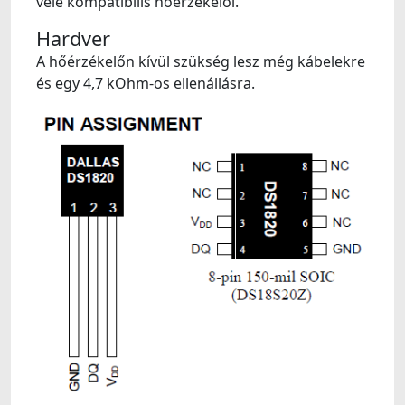
vele kompatibilis hőérzékelői.
Hardver
A hőérzékelőn kívül szükség lesz még kábelekre
és egy 4,7 kOhm-os ellenállásra.