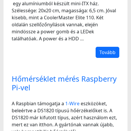
egy alumíniumból készült mini-ITX ház.
Szélessége: 20x20 cm, magassága: 6,5 cm. Jóval
kisebb, mint a CoolerMaster Elite 110. Két
oldalán szellőzőnyílások vannak, elején
mindössze a power gomb és a LEDek
találhatóak. A power és a HDD …
Tovább
Hőmérséklet mérés Raspberry
Pi-vel
A Raspbian támogatja a
1-Wire
eszközöket,
beleértve a DS1820 típusú hőérzékelőket is. A
DS1820 már kifutott típus, azért használom ezt,
mert ez van itthon. A gyártónak vannak újabb,