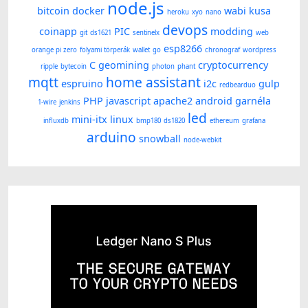
node.js
bitcoin
docker
wabi kusa
heroku
xyo
nano
devops
coinapp
PIC
modding
git
ds1621
sentinelx
web
esp8266
orange pi zero
folyami törperák
wallet
go
chronograf
wordpress
C
geomining
cryptocurrency
ripple
bytecoin
photon
phant
mqtt
home assistant
espruino
i2c
gulp
redbearduo
PHP
javascript
apache2
android
garnéla
1-wire
jenkins
led
mini-itx
linux
influxdb
bmp180
ds1820
ethereum
grafana
arduino
snowball
node-webkit