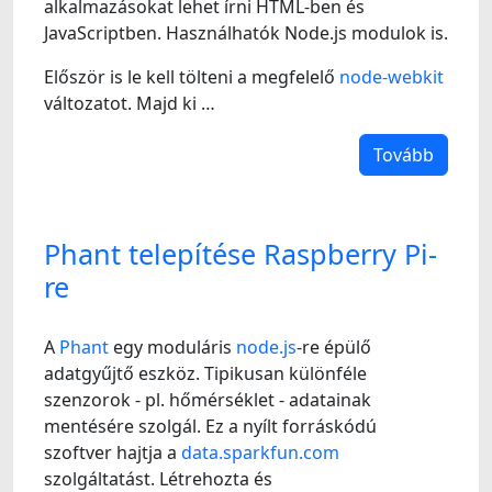
alkalmazásokat lehet írni HTML-ben és
JavaScriptben. Használhatók Node.js modulok is.
Először is le kell tölteni a megfelelő
node-webkit
változatot. Majd ki …
Tovább
Phant telepítése Raspberry Pi-
re
A
Phant
egy moduláris
node.js
-re épülő
adatgyűjtő eszköz. Tipikusan különféle
szenzorok - pl. hőmérséklet - adatainak
mentésére szolgál. Ez a nyílt forráskódú
szoftver hajtja a
data.sparkfun.com
szolgáltatást. Létrehozta és