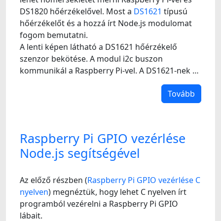
DS1820 hőérzékelővel. Most a
DS1621
típusú
hőérzékelőt és a hozzá írt Node.js modulomat
fogom bemutatni.
A lenti képen látható a DS1621 hőérzékelő
szenzor bekötése. A modul i2c buszon
kommunikál a Raspberry Pi-vel. A DS1621-nek …
Tovább
Raspberry Pi GPIO vezérlése
Node.js segítségével
Az előző részben (
Raspberry Pi GPIO vezérlése C
nyelven
) megnéztük, hogy lehet C nyelven írt
programból vezérelni a Raspberry Pi GPIO
lábait.