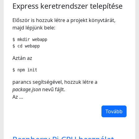
Express keretrendszer telepítése
Először is hozzuk létre a projekt könyvtárát,
majd lépjünk bele:
$
mkdir
webapp
$
cd
Aztán az
$
npm
parancs segítségével, hozzuk létre a
package.json
nevű fájlt.
Az …
Tovább