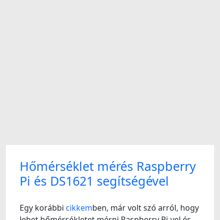
Hőmérséklet mérés Raspberry
Pi és DS1621 segítségével
Egy korábbi
cikkem
ben, már volt szó arról, hogy
lehet hőmérsékletet mérni Raspberry Pi-vel és