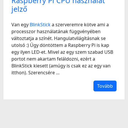
Raspberry Pi CPU használat
jelző
Van egy
BlinkStick
a szerveremre kötve ami a
processzor használatának függvényében
változtatja a színét. Hangulatvilágításnak se
utolsó :) Úgy döntöttem a Raspberry Pi is kap
egy ilyen LED-et. Mivel az egy szem szabad USB
portot nem akartam feláldozni, ezért a
BlinkStick kiesett (amúgy is csak ez az egy van
itthon). Szerencsére …
Tovább