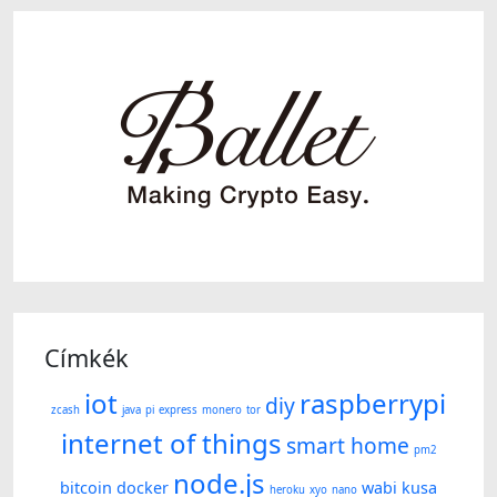
Címkék
iot
raspberrypi
diy
zcash
java
pi
express
monero
tor
internet of things
smart home
pm2
node.js
bitcoin
docker
wabi kusa
heroku
xyo
nano