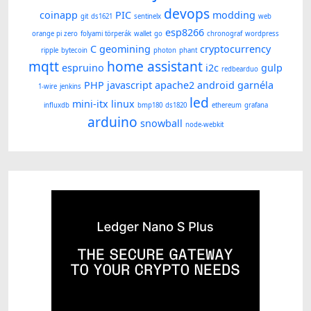
devops
coinapp
PIC
modding
git
ds1621
sentinelx
web
esp8266
orange pi zero
folyami törperák
wallet
go
chronograf
wordpress
C
geomining
cryptocurrency
ripple
bytecoin
photon
phant
mqtt
home assistant
espruino
i2c
gulp
redbearduo
PHP
javascript
apache2
android
garnéla
1-wire
jenkins
led
mini-itx
linux
influxdb
bmp180
ds1820
ethereum
grafana
arduino
snowball
node-webkit