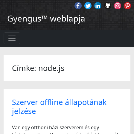
Gyengus™ weblapja
Címke: node.js
Szerver offline állapotának
jelzése
Van egy otthoni házi szerverem és egy