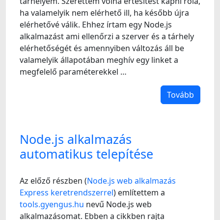
tárhelyem. Szerettem volna értesítést kapni róla,
ha valamelyik nem elérhető ill, ha később újra
elérhetővé válik. Ehhez írtam egy Node.js
alkalmazást ami ellenőrzi a szerver és a tárhely
elérhetőségét és amennyiben változás áll be
valamelyik állapotában meghív egy linket a
megfelelő paraméterekkel …
Tovább
Node.js alkalmazás
automatikus telepítése
Az előző részben (
Node.js web alkalmazás
Express keretrendszerrel
) említettem a
tools.gyengus.hu
nevű Node.js web
alkalmazásomat. Ebben a cikkben rajta