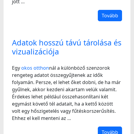
jött …
Tovább
Adatok hosszú távú tárolása és
vizualizációja
Egy
okos otthon
nál a különböző szenzorok
rengeteg adatot összegyűjtenek az idők
folyamán. Persze, el lehet őket dobni, de ha már
gyűlnek, akkor kezdeni akartam velük valamit.
Érdekes lehet például összehasonlítani két
egymást követő tél adatait, ha a kettő között
volt egy hőszigetelés vagy fűtéskorszerűsítés.
Ehhez el kell menteni az …
Tovább