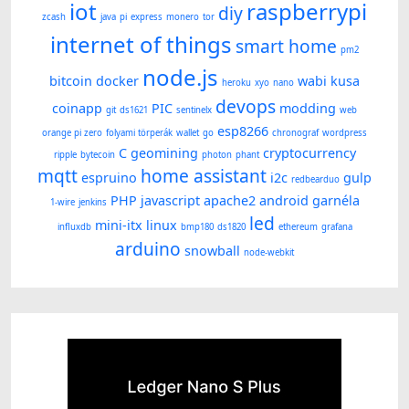
iot
raspberrypi
diy
zcash
java
pi
express
monero
tor
internet of things
smart home
pm2
node.js
bitcoin
docker
wabi kusa
heroku
xyo
nano
devops
coinapp
PIC
modding
git
ds1621
sentinelx
web
esp8266
orange pi zero
folyami törperák
wallet
go
chronograf
wordpress
C
geomining
cryptocurrency
ripple
bytecoin
photon
phant
mqtt
home assistant
espruino
i2c
gulp
redbearduo
PHP
javascript
apache2
android
garnéla
1-wire
jenkins
led
mini-itx
linux
influxdb
bmp180
ds1820
ethereum
grafana
arduino
snowball
node-webkit