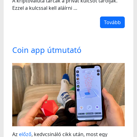
A kriptovaluta tárcák a privát kulcsot tárolják.
Ezzel a kulcssal kell aláírni …
Tovább
Coin app útmutató
Az
előző
, kedvcsináló cikk után, most egy