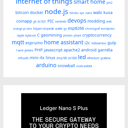
internet of things
smart home
pm2
node.js
bitcoin
docker
wabi kusa
heroku
xyo
nano
devops
coinapp
PIC
modding
git
ds1621
sentinelx
web
esp8266
orange pi zero
folyami törperák
wallet
go
chronograf
wordpress
C
geomining
cryptocurrency
ripple
bytecoin
photon
phant
mqtt
home assistant
espruino
i2c
gulp
redbearduo
PHP
javascript
apache2
android
garnéla
1-wire
jenkins
led
mini-itx
linux
influxdb
bmp180
ds1820
ethereum
grafana
arduino
snowball
node-webkit