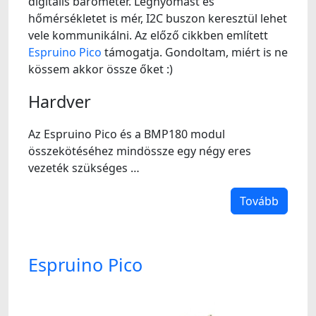
digitális barométer. Légnyomást és
hőmérsékletet is mér, I2C buszon keresztül lehet
vele kommunikálni. Az előző cikkben említett
Espruino Pico
támogatja. Gondoltam, miért is ne
kössem akkor össze őket :)
Hardver
Az Espruino Pico és a BMP180 modul
összekötéséhez mindössze egy négy eres
vezeték szükséges …
Tovább
Espruino Pico