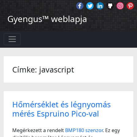
Gyengus™ weblapja
Címke: javascript
Hőmérséklet és légnyomás
mérés Espruino Pico-val
Megérkezett a rendelt
BMP180 szenzor
. Ez egy