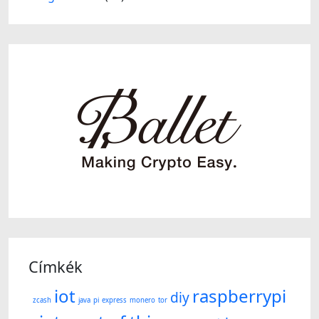
Címkék
iot
raspberrypi
diy
zcash
java
pi
express
monero
tor