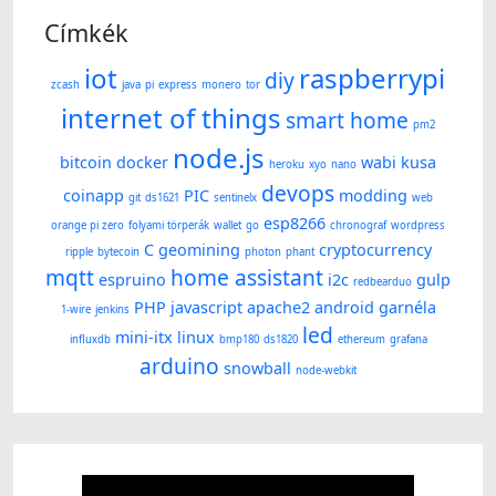
Címkék
iot
raspberrypi
diy
zcash
java
pi
express
monero
tor
internet of things
smart home
pm2
node.js
bitcoin
docker
wabi kusa
heroku
xyo
nano
devops
coinapp
PIC
modding
git
ds1621
sentinelx
web
esp8266
orange pi zero
folyami törperák
wallet
go
chronograf
wordpress
C
geomining
cryptocurrency
ripple
bytecoin
photon
phant
mqtt
home assistant
espruino
i2c
gulp
redbearduo
PHP
javascript
apache2
android
garnéla
1-wire
jenkins
led
mini-itx
linux
influxdb
bmp180
ds1820
ethereum
grafana
arduino
snowball
node-webkit