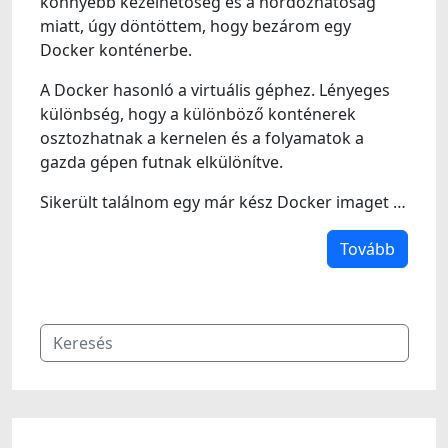
könnyebb kezelhetőség és a hordozhatóság
miatt, úgy döntöttem, hogy bezárom egy
Docker konténerbe.
A Docker hasonló a virtuális géphez. Lényeges
különbség, hogy a különböző konténerek
osztozhatnak a kernelen és a folyamatok a
gazda gépen futnak elkülönítve.
Sikerült találnom egy már kész Docker imaget …
Tovább