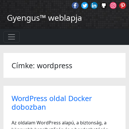
Gyengus™ weblapja
Címke: wordpress
WordPress oldal Docker
dobozban
Az oldalam WordPress alapú, a biztonság, a