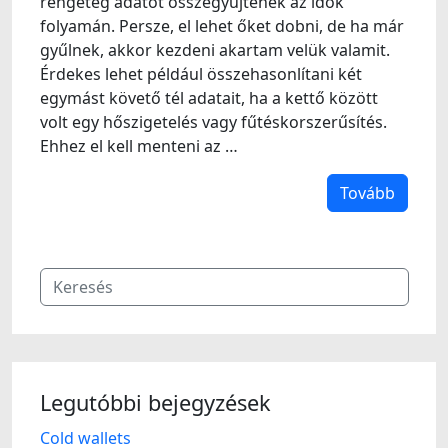
rengeteg adatot összegyűjtenek az idők
folyamán. Persze, el lehet őket dobni, de ha már
gyűlnek, akkor kezdeni akartam velük valamit.
Érdekes lehet például összehasonlítani két
egymást követő tél adatait, ha a kettő között
volt egy hőszigetelés vagy fűtéskorszerűsítés.
Ehhez el kell menteni az …
Tovább
Legutóbbi bejegyzések
Cold wallets