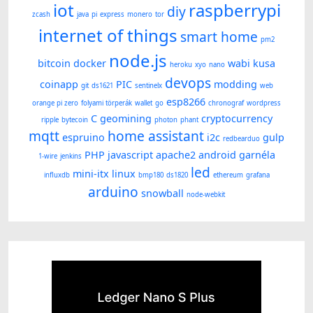
iot
raspberrypi
diy
zcash
java
pi
express
monero
tor
internet of things
smart home
pm2
node.js
bitcoin
docker
wabi kusa
heroku
xyo
nano
devops
coinapp
PIC
modding
git
ds1621
sentinelx
web
esp8266
orange pi zero
folyami törperák
wallet
go
chronograf
wordpress
C
geomining
cryptocurrency
ripple
bytecoin
photon
phant
mqtt
home assistant
espruino
i2c
gulp
redbearduo
PHP
javascript
apache2
android
garnéla
1-wire
jenkins
led
mini-itx
linux
influxdb
bmp180
ds1820
ethereum
grafana
arduino
snowball
node-webkit