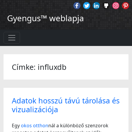
Gyengus™ weblapja
Címke: influxdb
Adatok hosszú távú tárolása és
vizualizációja
Egy
okos otthon
nál a különböző szenzorok