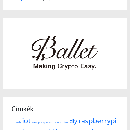
Címkék
iot
raspberrypi
diy
zcash
java
pi
express
monero
tor