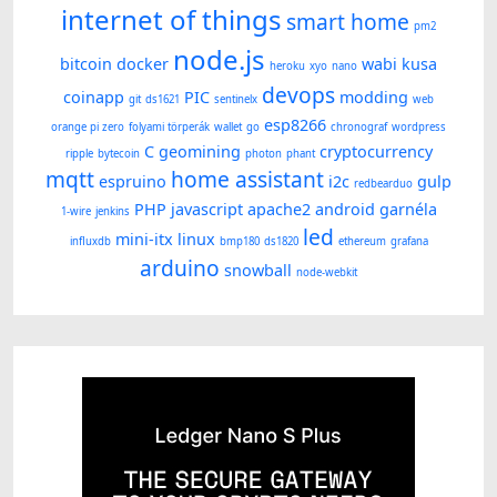
internet of things
smart home
pm2
node.js
bitcoin
docker
wabi kusa
heroku
xyo
nano
devops
coinapp
PIC
modding
git
ds1621
sentinelx
web
esp8266
orange pi zero
folyami törperák
wallet
go
chronograf
wordpress
C
geomining
cryptocurrency
ripple
bytecoin
photon
phant
mqtt
home assistant
espruino
i2c
gulp
redbearduo
PHP
javascript
apache2
android
garnéla
1-wire
jenkins
led
mini-itx
linux
influxdb
bmp180
ds1820
ethereum
grafana
arduino
snowball
node-webkit