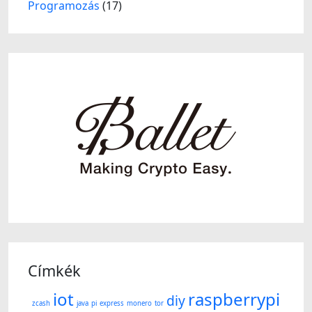
Programozás
(17)
Címkék
iot
raspberrypi
diy
zcash
java
pi
express
monero
tor