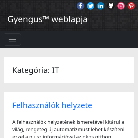
Gyengus™ weblapja
Kategória: IT
Felhasználók helyzete
A felhasználók helyzetének ismeretével kitárul a
világ, rengeteg új automatizmust lehet készíteni
ezzel a plusz információval az okos otthon