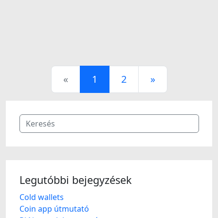
«
1
2
»
Legutóbbi bejegyzések
Cold wallets
Coin app útmutató