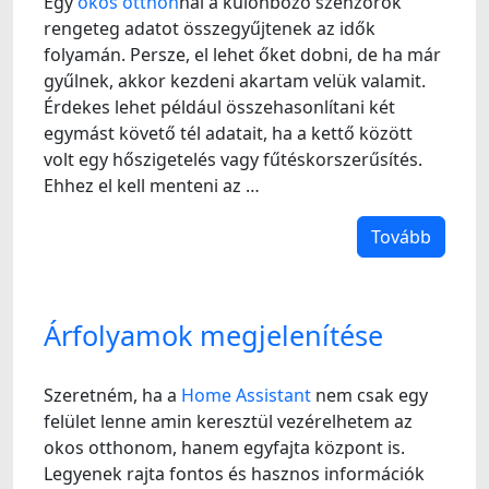
Egy
okos otthon
nál a különböző szenzorok
rengeteg adatot összegyűjtenek az idők
folyamán. Persze, el lehet őket dobni, de ha már
gyűlnek, akkor kezdeni akartam velük valamit.
Érdekes lehet például összehasonlítani két
egymást követő tél adatait, ha a kettő között
volt egy hőszigetelés vagy fűtéskorszerűsítés.
Ehhez el kell menteni az …
Tovább
Árfolyamok megjelenítése
Szeretném, ha a
Home Assistant
nem csak egy
felület lenne amin keresztül vezérelhetem az
okos otthonom, hanem egyfajta központ is.
Legyenek rajta fontos és hasznos információk