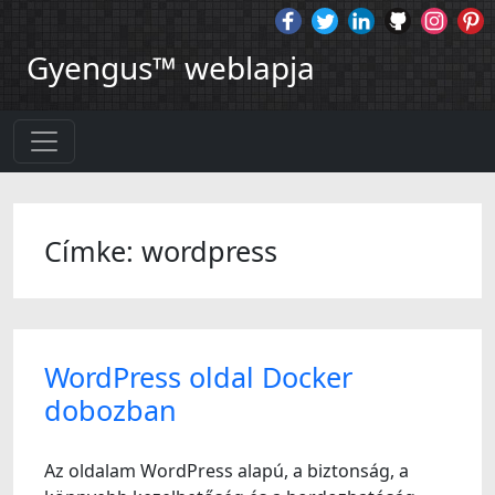
Gyengus™ weblapja
Címke: wordpress
WordPress oldal Docker
dobozban
Az oldalam WordPress alapú, a biztonság, a