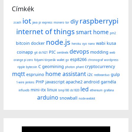
Címkék
iot
raspberrypi
diy
zcash
java
pi
express
monero
tor
internet of things
smart home
pm2
node.js
bitcoin
docker
wabi kusa
heroku
xyo
nano
devops
coinapp
PIC
modding
git
ds1621
sentinelx
web
esp8266
orange pi zero
folyami törperák
wallet
go
chronograf
wordpress
C
geomining
cryptocurrency
ripple
bytecoin
photon
phant
mqtt
home assistant
espruino
i2c
gulp
redbearduo
PHP
javascript
apache2
android
garnéla
1-wire
jenkins
led
mini-itx
linux
influxdb
bmp180
ds1820
ethereum
grafana
arduino
snowball
node-webkit