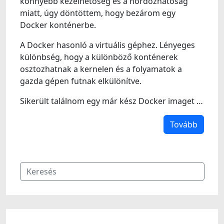
könnyebb kezelhetőség és a hordozhatóság
miatt, úgy döntöttem, hogy bezárom egy
Docker konténerbe.
A Docker hasonló a virtuális géphez. Lényeges
különbség, hogy a különböző konténerek
osztozhatnak a kernelen és a folyamatok a
gazda gépen futnak elkülönítve.
Sikerült találnom egy már kész Docker imaget …
Tovább