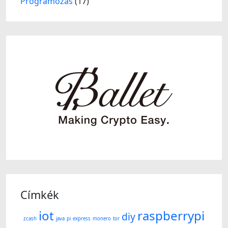
Programozás
(17)
Címkék
iot
raspberrypi
diy
zcash
java
pi
express
monero
tor