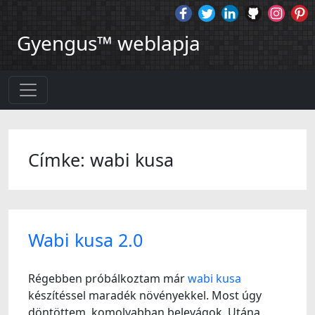
Gyengus™ weblapja
Címke: wabi kusa
Wabi kusa 2.0
Régebben próbálkoztam már
wabi kusa
készítéssel maradék növényekkel. Most úgy
döntöttem, komolyabban belevágok. Utána