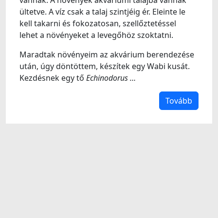
vannak. A növények akváriumi talajba vannak
ültetve. A víz csak a talaj szintjéig ér. Eleinte le
kell takarni és fokozatosan, szellőztetéssel
lehet a növényeket a levegőhöz szoktatni.
Maradtak növényeim az akvárium berendezése
után, úgy döntöttem, készítek egy Wabi kusát.
Kezdésnek egy tő
Echinodorus …
Tovább