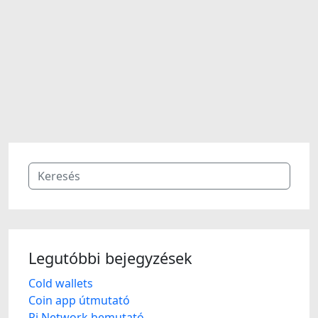
Legutóbbi bejegyzések
Cold wallets
Coin app útmutató
Pi Network bemutató