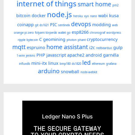
internet of things
smart home
pm2
node.js
bitcoin
docker
wabi kusa
heroku
xyo
nano
devops
coinapp
PIC
modding
git
ds1621
sentinelx
web
esp8266
orange pi zero
folyami törperák
wallet
go
chronograf
wordpress
C
geomining
cryptocurrency
ripple
bytecoin
photon
phant
mqtt
home assistant
espruino
i2c
gulp
redbearduo
PHP
javascript
apache2
android
garnéla
1-wire
jenkins
led
mini-itx
linux
influxdb
bmp180
ds1820
ethereum
grafana
arduino
snowball
node-webkit