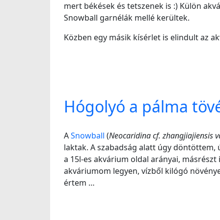
mert békések és tetszenek is :) Külön akv
Snowball garnélák mellé kerültek.
Közben egy másik kísérlet is elindult az 
Hógolyó a pálma töv
A
Snowball
(
Neocaridina cf. zhangjiajiensis v
laktak. A szabadság alatt úgy döntöttem,
a 15l-es akvárium oldal arányai, másrészt 
akváriumom legyen, vízből kilógó növények
értem …