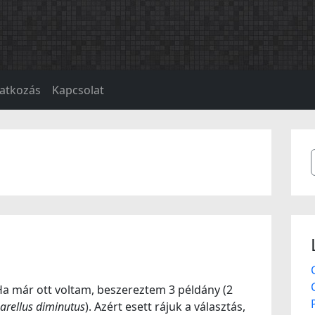
atkozás
Kapcsolat
 már ott voltam, beszereztem 3 példány (2
rellus diminutus
). Azért esett rájuk a választás,