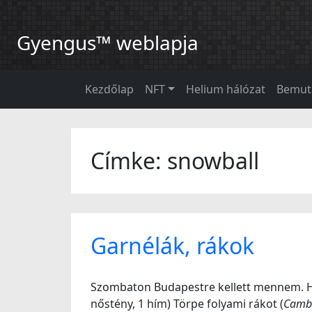
Gyengus™ weblapja
Kezdőlap
NFT
Helium hálózat
Bemut
Címke: snowball
Garnélák, rákok
Szombaton Budapestre kellett mennem. Ha
nőstény, 1 hím) Törpe folyami rákot (
Camba