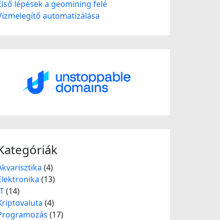
Első lépések a geomining felé
Vízmelegítő automatizálása
Kategóriák
Akvarisztika
(4)
Elektronika
(13)
IT
(14)
Kriptovaluta
(4)
Programozás
(17)