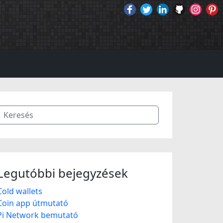
Legutóbbi bejegyzések
Cold wallets
Coin app útmutató
Pi Network bemutató