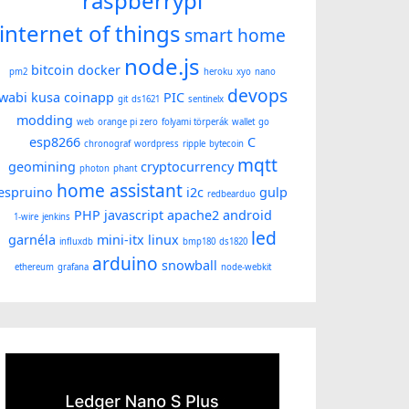
raspberrypi
internet of things
smart home
node.js
bitcoin
docker
pm2
heroku
xyo
nano
devops
wabi kusa
coinapp
PIC
git
ds1621
sentinelx
modding
web
orange pi zero
folyami törperák
wallet
go
esp8266
C
chronograf
wordpress
ripple
bytecoin
mqtt
geomining
cryptocurrency
photon
phant
home assistant
espruino
i2c
gulp
redbearduo
PHP
javascript
apache2
android
1-wire
jenkins
led
garnéla
mini-itx
linux
influxdb
bmp180
ds1820
arduino
snowball
ethereum
grafana
node-webkit