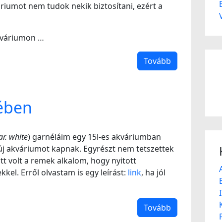
áriumot nem tudok nekik biztosítani, ezért a
akváriumon …
Tovább
ében
ar. white
) garnéláim egy 15l-es akváriumban
 új akváriumot kapnak. Egyrészt nem tetszettek
itt volt a remek alkalom, hogy nyitott
kel. Erről olvastam is egy leírást:
link
, ha jól
Tovább