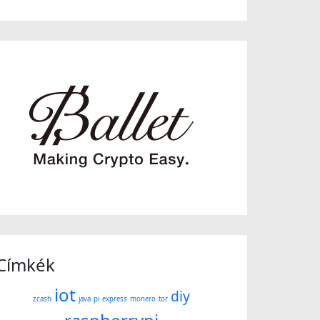
Címkék
iot
diy
zcash
java
pi
express
monero
tor