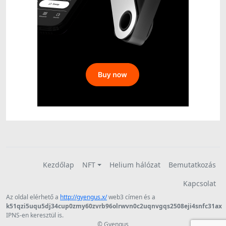
Kezdőlap
NFT
Helium hálózat
Bemutatkozás
Kapcsolat
Az oldal elérhető a
http://gyengus.x/
web3 címen és a
k51qzi5uqu5dj34cup0zmy60zvrb96olrwvn0c2uqnvgqs2508eji4snfc31ax
IPNS-en keresztül is.
© Gyengus