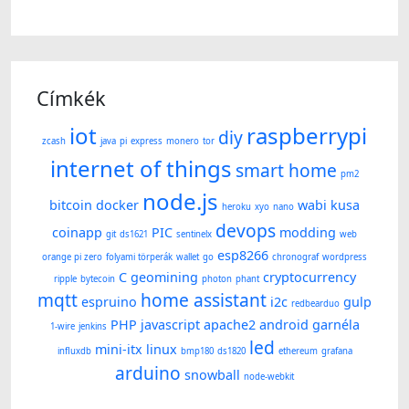
Címkék
iot
raspberrypi
diy
zcash
java
pi
express
monero
tor
internet of things
smart home
pm2
node.js
bitcoin
docker
wabi kusa
heroku
xyo
nano
devops
coinapp
PIC
modding
git
ds1621
sentinelx
web
esp8266
orange pi zero
folyami törperák
wallet
go
chronograf
wordpress
C
geomining
cryptocurrency
ripple
bytecoin
photon
phant
mqtt
home assistant
espruino
i2c
gulp
redbearduo
PHP
javascript
apache2
android
garnéla
1-wire
jenkins
led
mini-itx
linux
influxdb
bmp180
ds1820
ethereum
grafana
arduino
snowball
node-webkit