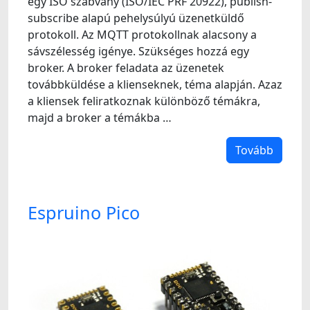
egy ISO szabvány (ISO/IEC PRF 20922), publish-
subscribe alapú pehelysúlyú üzenetküldő
protokoll. Az MQTT protokollnak alacsony a
sávszélesség igénye. Szükséges hozzá egy
broker. A broker feladata az üzenetek
továbbküldése a klienseknek, téma alapján. Azaz
a kliensek feliratkoznak különböző témákra,
majd a broker a témákba …
Tovább
Espruino Pico