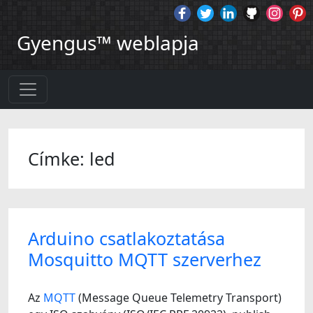
Gyengus™ weblapja
Címke: led
Arduino csatlakoztatása
Mosquitto MQTT szerverhez
Az
MQTT
(Message Queue Telemetry Transport)