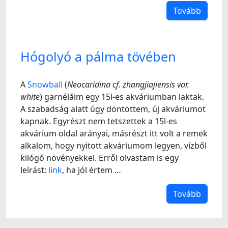
Tovább
Hógolyó a pálma tövében
A
Snowball
(
Neocaridina cf. zhangjiajiensis var.
white
) garnéláim egy 15l-es akváriumban laktak.
A szabadság alatt úgy döntöttem, új akváriumot
kapnak. Egyrészt nem tetszettek a 15l-es
akvárium oldal arányai, másrészt itt volt a remek
alkalom, hogy nyitott akváriumom legyen, vízből
kilógó növényekkel. Erről olvastam is egy
leírást:
link
, ha jól értem …
Tovább