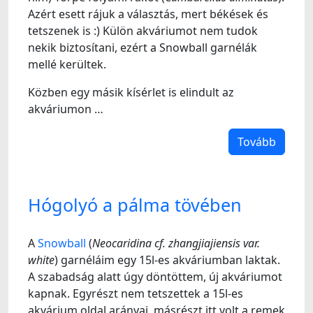
Azért esett rájuk a választás, mert békések és
tetszenek is :) Külön akváriumot nem tudok
nekik biztosítani, ezért a Snowball garnélák
mellé kerültek.
Közben egy másik kísérlet is elindult az
akváriumon …
Tovább
Hógolyó a pálma tövében
A
Snowball
(
Neocaridina cf. zhangjiajiensis var.
white
) garnéláim egy 15l-es akváriumban laktak.
A szabadság alatt úgy döntöttem, új akváriumot
kapnak. Egyrészt nem tetszettek a 15l-es
akvárium oldal arányai, másrészt itt volt a remek