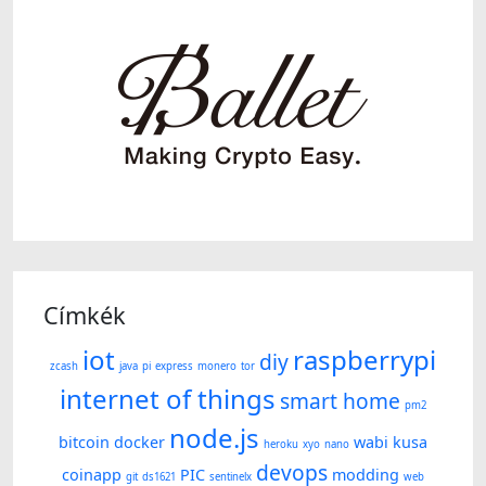
Címkék
iot
raspberrypi
diy
zcash
java
pi
express
monero
tor
internet of things
smart home
pm2
node.js
bitcoin
docker
wabi kusa
heroku
xyo
nano
devops
coinapp
PIC
modding
git
ds1621
sentinelx
web