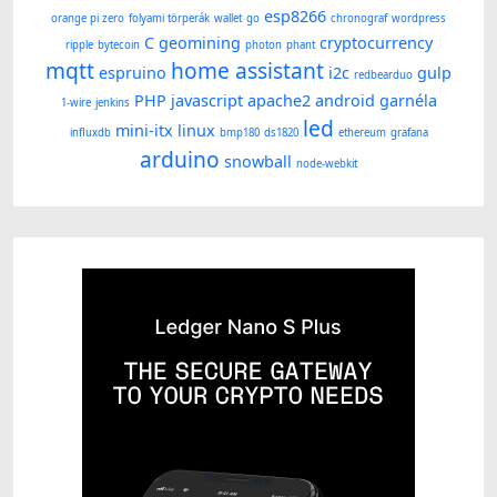
esp8266
orange pi zero
folyami törperák
wallet
go
chronograf
wordpress
C
geomining
cryptocurrency
ripple
bytecoin
photon
phant
mqtt
home assistant
espruino
i2c
gulp
redbearduo
PHP
javascript
apache2
android
garnéla
1-wire
jenkins
led
mini-itx
linux
influxdb
bmp180
ds1820
ethereum
grafana
arduino
snowball
node-webkit