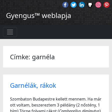
Gyengus™ weblapja
Címke: garnéla
Garnélák, rákok
Szombaton Budapestre kellett mennem. Ha már
ott voltam, beszereztem 3 példány (2 nőstény, 1
hím) Törpe folyami rákot (
Cambarellus diminutus
).