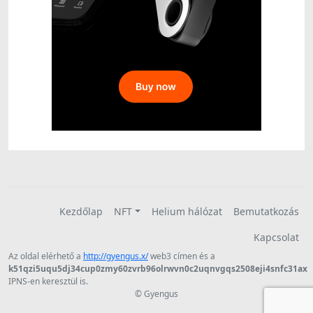
Kezdőlap
NFT
Helium hálózat
Bemutatkozás
Kapcsolat
Az oldal elérhető a
http://gyengus.x/
web3 címen és a
k51qzi5uqu5dj34cup0zmy60zvrb96olrwvn0c2uqnvgqs2508eji4snfc31ax
IPNS-en keresztül is.
© Gyengus