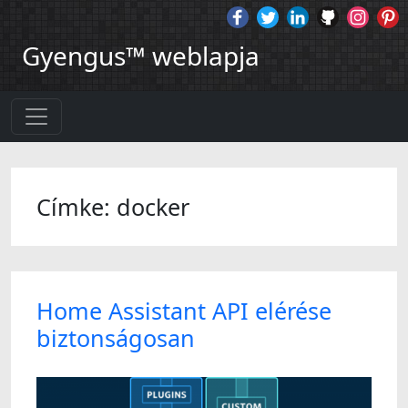
Gyengus™ weblapja
Címke: docker
Home Assistant API elérése
biztonságosan