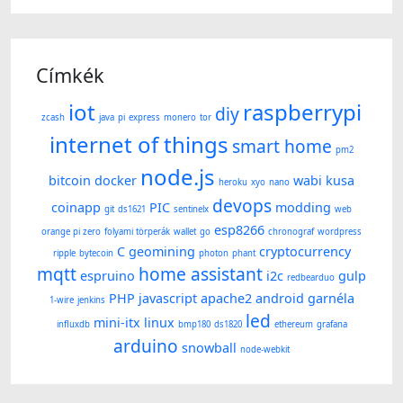
Címkék
iot
raspberrypi
diy
zcash
java
pi
express
monero
tor
internet of things
smart home
pm2
node.js
bitcoin
docker
wabi kusa
heroku
xyo
nano
devops
coinapp
PIC
modding
git
ds1621
sentinelx
web
esp8266
orange pi zero
folyami törperák
wallet
go
chronograf
wordpress
C
geomining
cryptocurrency
ripple
bytecoin
photon
phant
mqtt
home assistant
espruino
i2c
gulp
redbearduo
PHP
javascript
apache2
android
garnéla
1-wire
jenkins
led
mini-itx
linux
influxdb
bmp180
ds1820
ethereum
grafana
arduino
snowball
node-webkit