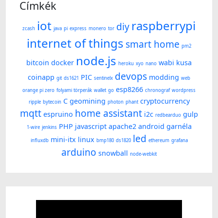
Címkék
iot
raspberrypi
diy
zcash
java
pi
express
monero
tor
internet of things
smart home
pm2
node.js
bitcoin
docker
wabi kusa
heroku
xyo
nano
devops
coinapp
PIC
modding
git
ds1621
sentinelx
web
esp8266
orange pi zero
folyami törperák
wallet
go
chronograf
wordpress
C
geomining
cryptocurrency
ripple
bytecoin
photon
phant
mqtt
home assistant
espruino
i2c
gulp
redbearduo
PHP
javascript
apache2
android
garnéla
1-wire
jenkins
led
mini-itx
linux
influxdb
bmp180
ds1820
ethereum
grafana
arduino
snowball
node-webkit