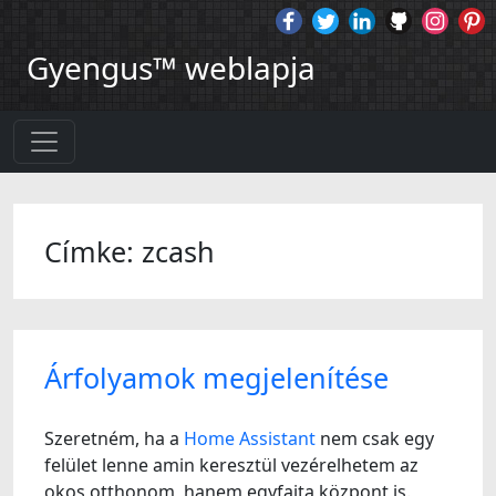
Gyengus™ weblapja
Címke: zcash
Árfolyamok megjelenítése
Szeretném, ha a
Home Assistant
nem csak egy
felület lenne amin keresztül vezérelhetem az
okos otthonom, hanem egyfajta központ is.