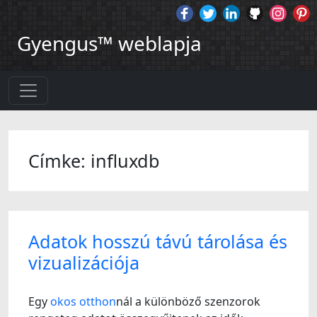
Gyengus™ weblapja
Címke: influxdb
Adatok hosszú távú tárolása és
vizualizációja
Egy
okos otthon
nál a különböző szenzorok