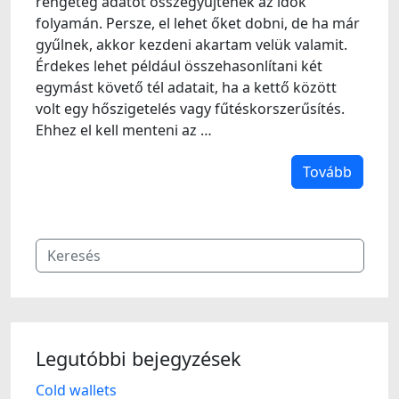
rengeteg adatot összegyűjtenek az idők
folyamán. Persze, el lehet őket dobni, de ha már
gyűlnek, akkor kezdeni akartam velük valamit.
Érdekes lehet például összehasonlítani két
egymást követő tél adatait, ha a kettő között
volt egy hőszigetelés vagy fűtéskorszerűsítés.
Ehhez el kell menteni az …
Tovább
Legutóbbi bejegyzések
Cold wallets