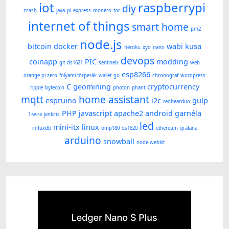
iot
raspberrypi
diy
zcash
java
pi
express
monero
tor
internet of things
smart home
pm2
node.js
bitcoin
docker
wabi kusa
heroku
xyo
nano
devops
coinapp
PIC
modding
git
ds1621
sentinelx
web
esp8266
orange pi zero
folyami törperák
wallet
go
chronograf
wordpress
C
geomining
cryptocurrency
ripple
bytecoin
photon
phant
mqtt
home assistant
espruino
i2c
gulp
redbearduo
PHP
javascript
apache2
android
garnéla
1-wire
jenkins
led
mini-itx
linux
influxdb
bmp180
ds1820
ethereum
grafana
arduino
snowball
node-webkit