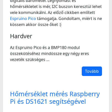
digitális barométer. Légnyomást és
hőmérsékletet is mér, I2C buszon keresztül lehet
vele kommunikálni. Az előző cikkben említett
Espruino Pico
támogatja. Gondoltam, miért is ne
kössem akkor össze őket :)
Hardver
Az Espruino Pico és a BMP180 modul
összekötéséhez mindössze egy négy eres
vezeték szükséges …
Tovább
Hőmérséklet mérés Raspberry
Pi és DS1621 segítségével