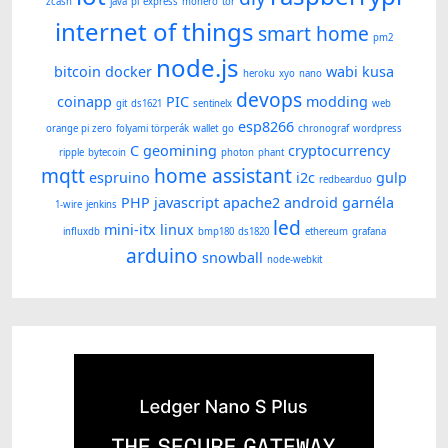
zcash
java
pi
express
monero
tor
internet of things
smart home
pm2
node.js
bitcoin
docker
wabi kusa
heroku
xyo
nano
devops
coinapp
PIC
modding
git
ds1621
sentinelx
web
esp8266
orange pi zero
folyami törperák
wallet
go
chronograf
wordpress
C
geomining
cryptocurrency
ripple
bytecoin
photon
phant
mqtt
home assistant
espruino
i2c
gulp
redbearduo
PHP
javascript
apache2
android
garnéla
1-wire
jenkins
led
mini-itx
linux
influxdb
bmp180
ds1820
ethereum
grafana
arduino
snowball
node-webkit