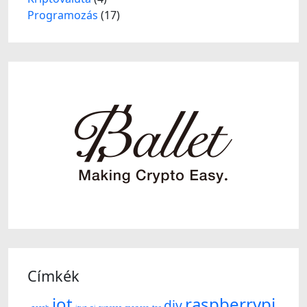
Programozás
(17)
Címkék
iot
raspberrypi
diy