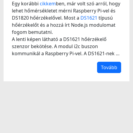
Egy korábbi
cikkem
ben, már volt szó arról, hogy
lehet hőmérsékletet mérni Raspberry Pi-vel és
DS1820 hőérzékelővel. Most a
DS1621
típusú
hőérzékelőt és a hozzá írt Node.js modulomat
fogom bemutatni.
A lenti képen látható a DS1621 hőérzékelő
szenzor bekötése. A modul i2c buszon
kommunikál a Raspberry Pi-vel. A DS1621-nek …
Tovább