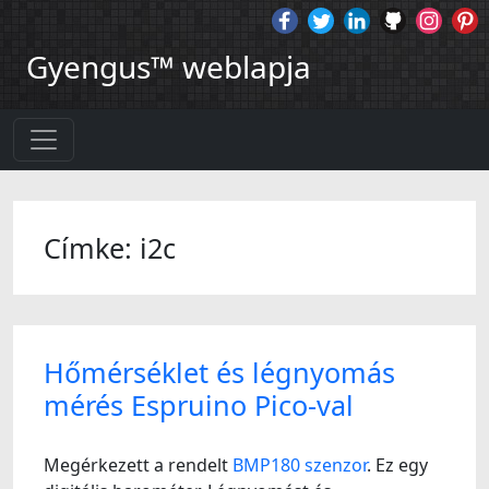
Gyengus™ weblapja
Címke: i2c
Hőmérséklet és légnyomás
mérés Espruino Pico-val
Megérkezett a rendelt
BMP180 szenzor
. Ez egy