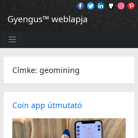
Gyengus™ weblapja
Címke: geomining
Coin app útmutató