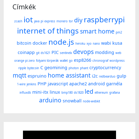
Címkék
iot
raspberrypi
diy
zcash
java
pi
express
monero
tor
internet of things
smart home
pm2
node.js
bitcoin
docker
wabi kusa
heroku
xyo
nano
devops
coinapp
PIC
modding
git
ds1621
sentinelx
web
esp8266
orange pi zero
folyami törperák
wallet
go
chronograf
wordpress
C
geomining
cryptocurrency
ripple
bytecoin
photon
phant
mqtt
home assistant
espruino
i2c
gulp
redbearduo
PHP
javascript
apache2
android
garnéla
1-wire
jenkins
led
mini-itx
linux
influxdb
bmp180
ds1820
ethereum
grafana
arduino
snowball
node-webkit