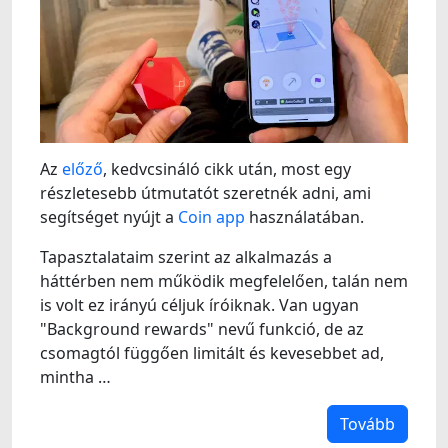
Az
előző
, kedvcsináló cikk után, most egy
részletesebb útmutatót szeretnék adni, ami
segítséget nyújt a
Coin app
használatában.
Tapasztalataim szerint az alkalmazás a
háttérben nem működik megfelelően, talán nem
is volt ez irányú céljuk íróiknak. Van ugyan
"Background rewards" nevű funkció, de az
csomagtól függően limitált és kevesebbet ad,
mintha …
Tovább