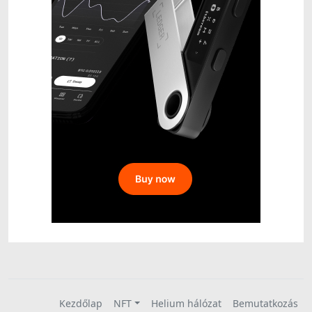
Kezdőlap
NFT
Helium hálózat
Bemutatkozás