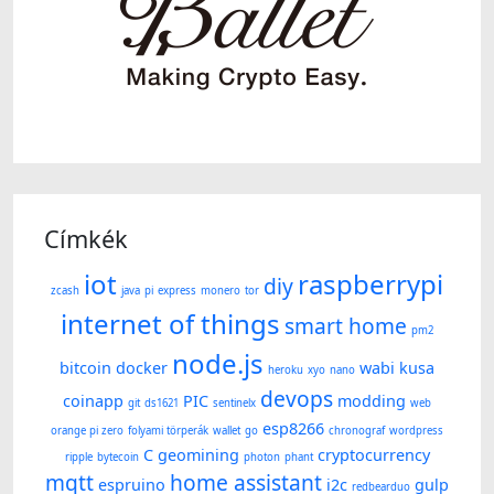
Címkék
iot
raspberrypi
diy
zcash
java
pi
express
monero
tor
internet of things
smart home
pm2
node.js
bitcoin
docker
wabi kusa
heroku
xyo
nano
devops
coinapp
PIC
modding
git
ds1621
sentinelx
web
esp8266
orange pi zero
folyami törperák
wallet
go
chronograf
wordpress
C
geomining
cryptocurrency
ripple
bytecoin
photon
phant
mqtt
home assistant
espruino
i2c
gulp
redbearduo