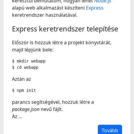
keresztül bemutatom, hogyan lehet
Node.js
alapú web alkalmazást készíteni
Express
keretrendszer használatával.
Express keretrendszer telepítése
Először is hozzuk létre a projekt könyvtárát,
majd lépjünk bele:
$
mkdir
webapp
$
cd
Aztán az
$
npm
parancs segítségével, hozzuk létre a
package.json
nevű fájlt.
Az …
Tovább