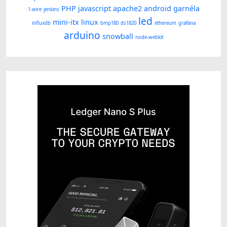
PHP
javascript
apache2
android
garnéla
1-wire
jenkins
led
mini-itx
linux
influxdb
bmp180
ds1820
ethereum
grafana
arduino
snowball
node-webkit