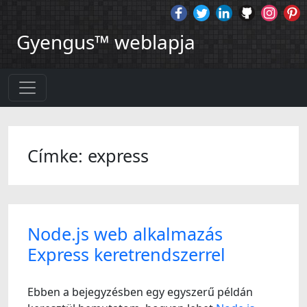
Gyengus™ weblapja
Címke: express
Node.js web alkalmazás
Express keretrendszerrel
Ebben a bejegyzésben egy egyszerű példán