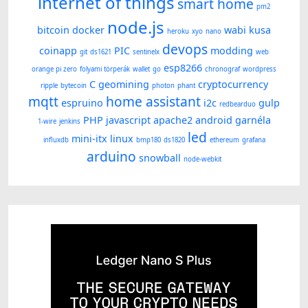
internet of things
smart home
pm2
node.js
bitcoin
docker
wabi kusa
heroku
xyo
nano
devops
coinapp
PIC
modding
git
ds1621
sentinelx
web
esp8266
orange pi zero
folyami törperák
wallet
go
chronograf
wordpress
C
geomining
cryptocurrency
ripple
bytecoin
photon
phant
mqtt
home assistant
espruino
i2c
gulp
redbearduo
PHP
javascript
apache2
android
garnéla
1-wire
jenkins
led
mini-itx
linux
influxdb
bmp180
ds1820
ethereum
grafana
arduino
snowball
node-webkit