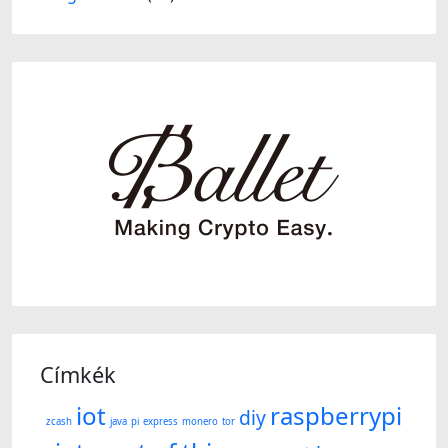
Címkék
iot
raspberrypi
diy
zcash
java
pi
express
monero
tor