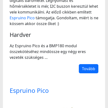
digitális barométer. Légnyomást és
hőmérsékletet is mér, I2C buszon keresztül lehet
vele kommunikálni. Az előző cikkben említett
Espruino Pico
támogatja. Gondoltam, miért is ne
kössem akkor össze őket :)
Hardver
Az Espruino Pico és a BMP180 modul
összekötéséhez mindössze egy négy eres
vezeték szükséges …
Tovább
Espruino Pico