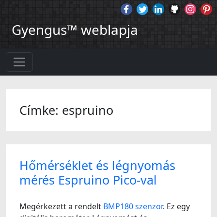
Gyengus™ weblapja
Címke: espruino
Hőmérséklet és légnyomás
mérés Espruino Pico-val
Megérkezett a rendelt
BMP180 szenzor
. Ez egy