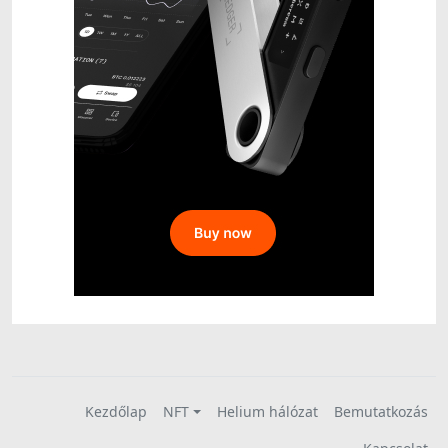
Kezdőlap
NFT
Helium hálózat
Bemutatkozás