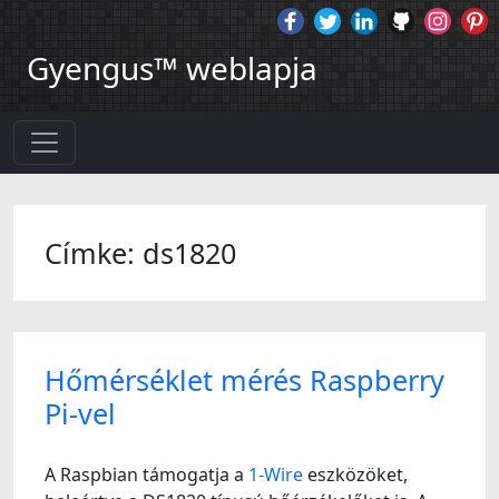
Gyengus™ weblapja
Címke: ds1820
Hőmérséklet mérés Raspberry
Pi-vel
A Raspbian támogatja a
1-Wire
eszközöket,