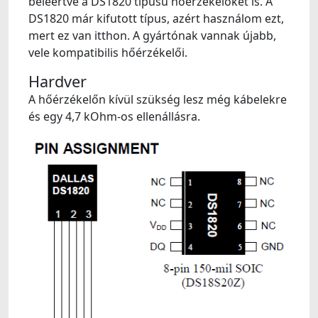
beleértve a DS1820 típusú hőérzékelőket is. A
DS1820 már kifutott típus, azért használom ezt,
mert ez van itthon. A gyártónak vannak újabb,
vele kompatibilis hőérzékelői.
Hardver
A hőérzékelőn kívül szükség lesz még kábelekre
és egy 4,7 kOhm-os ellenállásra.