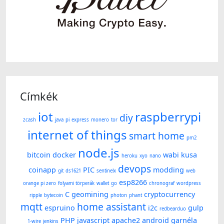
Címkék
iot
raspberrypi
diy
zcash
java
pi
express
monero
tor
internet of things
smart home
pm2
node.js
bitcoin
docker
wabi kusa
heroku
xyo
nano
devops
coinapp
PIC
modding
git
ds1621
sentinelx
web
esp8266
orange pi zero
folyami törperák
wallet
go
chronograf
wordpress
C
geomining
cryptocurrency
ripple
bytecoin
photon
phant
mqtt
home assistant
espruino
i2c
gulp
redbearduo
PHP
javascript
apache2
android
garnéla
1-wire
jenkins