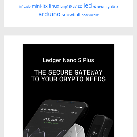
led
mini-itx
linux
influxdb
bmp180
ds1820
ethereum
grafana
arduino
snowball
node-webkit