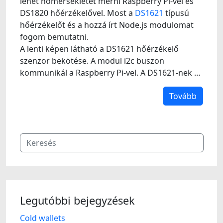
lehet hőmérsékletet mérni Raspberry Pi-vel és
DS1820 hőérzékelővel. Most a
DS1621
típusú
hőérzékelőt és a hozzá írt Node.js modulomat
fogom bemutatni.
A lenti képen látható a DS1621 hőérzékelő
szenzor bekötése. A modul i2c buszon
kommunikál a Raspberry Pi-vel. A DS1621-nek …
Tovább
Legutóbbi bejegyzések
Cold wallets