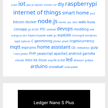
iot
raspberrypi
diy
zcash
java
pi
express
monero
tor
internet of things
smart home
pm2
node.js
bitcoin
docker
wabi kusa
heroku
xyo
nano
devops
coinapp
PIC
modding
git
ds1621
sentinelx
web
esp8266
orange pi zero
folyami törperák
wallet
go
chronograf
wordpress
C
geomining
cryptocurrency
ripple
bytecoin
photon
phant
mqtt
home assistant
espruino
i2c
gulp
redbearduo
PHP
javascript
apache2
android
garnéla
1-wire
jenkins
led
mini-itx
linux
influxdb
bmp180
ds1820
ethereum
grafana
arduino
snowball
node-webkit