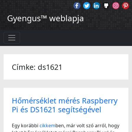
Gyengus™ weblapja
Címke: ds1621
Hőmérséklet mérés Raspberry
Pi és DS1621 segítségével
Egy korábbi
cikkem
ben, már volt szó arról, hogy