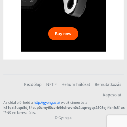
Kezdőlap
NFT
Helium hálózat
Bemutatkozás
Kapcsolat
Az oldal elérhető a
http://gyengus.x/
web3 címen és a
k51qzi5uqu5dj34cup0zmy60zvrb96olrwvn0c2uqnvgqs2508eji4snfc31ax
IPNS-en keresztül is.
© Gyengus