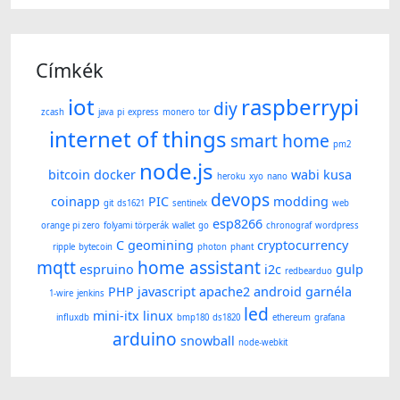
Címkék
iot
raspberrypi
diy
zcash
java
pi
express
monero
tor
internet of things
smart home
pm2
node.js
bitcoin
docker
wabi kusa
heroku
xyo
nano
devops
coinapp
PIC
modding
git
ds1621
sentinelx
web
esp8266
orange pi zero
folyami törperák
wallet
go
chronograf
wordpress
C
geomining
cryptocurrency
ripple
bytecoin
photon
phant
mqtt
home assistant
espruino
i2c
gulp
redbearduo
PHP
javascript
apache2
android
garnéla
1-wire
jenkins
led
mini-itx
linux
influxdb
bmp180
ds1820
ethereum
grafana
arduino
snowball
node-webkit