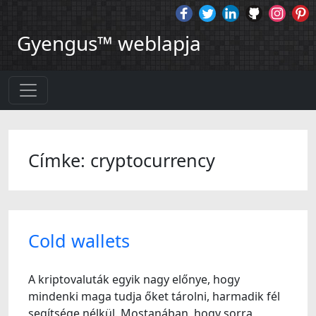
Gyengus™ weblapja
Címke: cryptocurrency
Cold wallets
A kriptovaluták egyik nagy előnye, hogy
mindenki maga tudja őket tárolni, harmadik fél
segítsége nélkül. Mostanában, hogy sorra