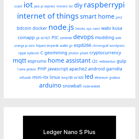
iot
raspberrypi
diy
zcash
java
pi
express
monero
tor
internet of things
smart home
pm2
node.js
bitcoin
docker
wabi kusa
heroku
xyo
nano
devops
coinapp
PIC
modding
git
ds1621
sentinelx
web
esp8266
orange pi zero
folyami törperák
wallet
go
chronograf
wordpress
C
geomining
cryptocurrency
ripple
bytecoin
photon
phant
mqtt
home assistant
espruino
i2c
gulp
redbearduo
PHP
javascript
apache2
android
garnéla
1-wire
jenkins
led
mini-itx
linux
influxdb
bmp180
ds1820
ethereum
grafana
arduino
snowball
node-webkit