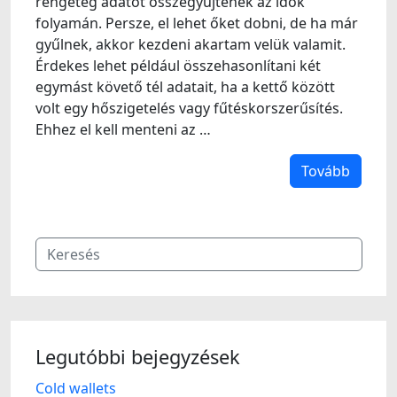
rengeteg adatot összegyűjtenek az idők
folyamán. Persze, el lehet őket dobni, de ha már
gyűlnek, akkor kezdeni akartam velük valamit.
Érdekes lehet például összehasonlítani két
egymást követő tél adatait, ha a kettő között
volt egy hőszigetelés vagy fűtéskorszerűsítés.
Ehhez el kell menteni az …
Tovább
Legutóbbi bejegyzések
Cold wallets