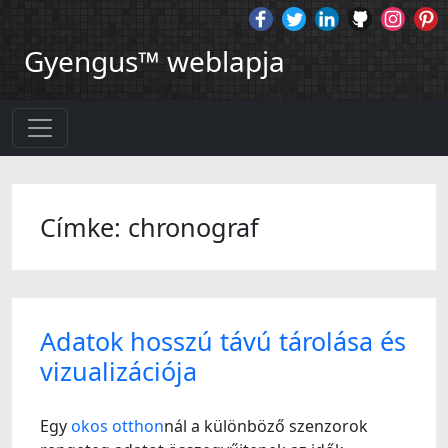
Gyengus™ weblapja
Címke: chronograf
Adatok hosszú távú tárolása és
vizualizációja
Egy
okos otthon
nál a különböző szenzorok