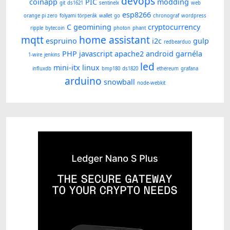
devops
coinapp
PIC
modding
git
ds1621
sentinelx
web
esp8266
orange pi zero
folyami törperák
wallet
go
chronograf
wordpress
C
geomining
cryptocurrency
ripple
bytecoin
photon
phant
mqtt
home assistant
espruino
i2c
gulp
redbearduo
PHP
javascript
apache2
android
garnéla
1-wire
jenkins
led
mini-itx
linux
influxdb
bmp180
ds1820
ethereum
grafana
arduino
snowball
node-webkit