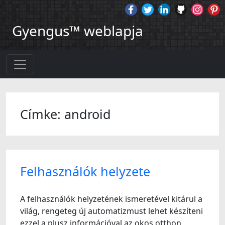
Gyengus™ weblapja
Címke: android
Felhasználók helyzete
A felhasználók helyzetének ismeretével kitárul a
világ, rengeteg új automatizmust lehet készíteni
ezzel a plusz információval az okos otthon