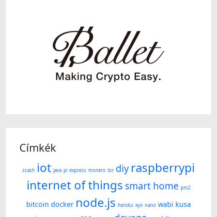
Címkék
iot
raspberrypi
diy
zcash
java
pi
express
monero
tor
internet of things
smart home
pm2
node.js
bitcoin
docker
wabi kusa
heroku
xyo
nano