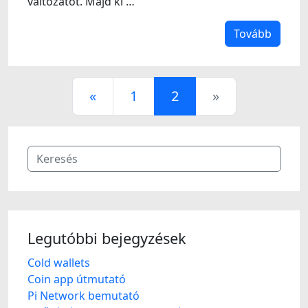
változatot. Majd ki …
Tovább
«
1
2
»
Legutóbbi bejegyzések
Cold wallets
Coin app útmutató
Pi Network bemutató