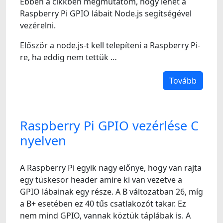
Ebben a cikkben megmutatom, hogy lehet a
Raspberry Pi GPIO lábait Node.js segítségével
vezérelni.
Először a node.js-t kell telepíteni a Raspberry Pi-
re, ha eddig nem tettük …
Tovább
Raspberry Pi GPIO vezérlése C
nyelven
A Raspberry Pi egyik nagy előnye, hogy van rajta
egy tüskesor header amire ki van vezetve a
GPIO lábainak egy része. A B változatban 26, míg
a B+ esetében ez 40 tűs csatlakozót takar. Ez
nem mind GPIO, vannak köztük táplábak is. A