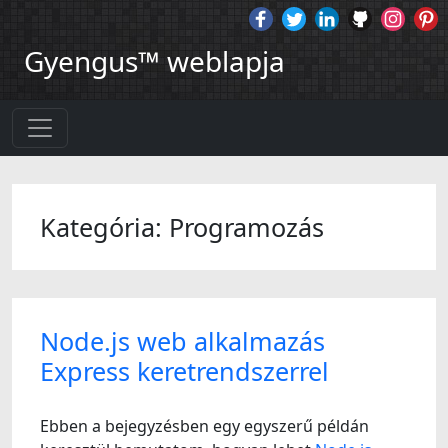
Gyengus™ weblapja
Kategória: Programozás
Node.js web alkalmazás
Express keretrendszerrel
Ebben a bejegyzésben egy egyszerű példán