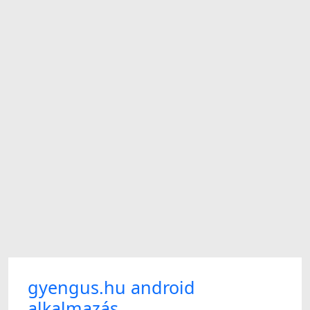
gyengus.hu android
alkalmazás