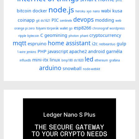
pm2
node.js
bitcoin
docker
wabi kusa
heroku
xyo
nano
devops
coinapp
PIC
modding
git
ds1621
sentinelx
web
esp8266
orange pi zero
folyami törperák
wallet
go
chronograf
wordpress
C
geomining
cryptocurrency
ripple
bytecoin
photon
phant
mqtt
home assistant
espruino
i2c
gulp
redbearduo
PHP
javascript
apache2
android
garnéla
1-wire
jenkins
led
mini-itx
linux
influxdb
bmp180
ds1820
ethereum
grafana
arduino
snowball
node-webkit