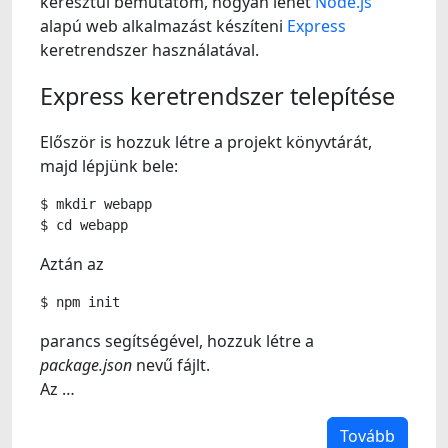
keresztül bemutatom, hogyan lehet
Node.js
alapú web alkalmazást készíteni
Express
keretrendszer használatával.
Express keretrendszer telepítése
Először is hozzuk létre a projekt könyvtárát,
majd lépjünk bele:
$
mkdir
webapp
$
cd
Aztán az
$
npm
parancs segítségével, hozzuk létre a
package.json
nevű fájlt.
Az …
Tovább