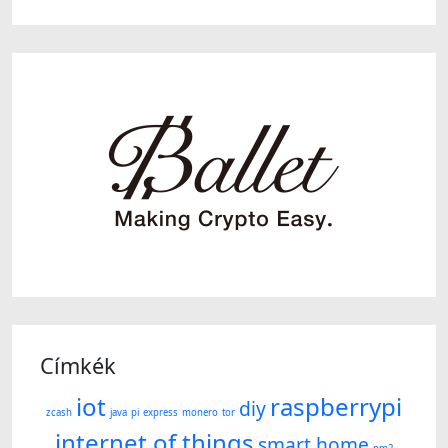
Címkék
iot
raspberrypi
diy
zcash
java
pi
express
monero
tor
internet of things
smart home