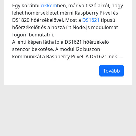
Egy korábbi
cikkem
ben, már volt szó arról, hogy
lehet hőmérsékletet mérni Raspberry Pi-vel és
DS1820 hőérzékelővel. Most a
DS1621
típusú
hőérzékelőt és a hozzá írt Node.js modulomat
fogom bemutatni.
A lenti képen látható a DS1621 hőérzékelő
szenzor bekötése. A modul i2c buszon
kommunikál a Raspberry Pi-vel. A DS1621-nek …
Tovább