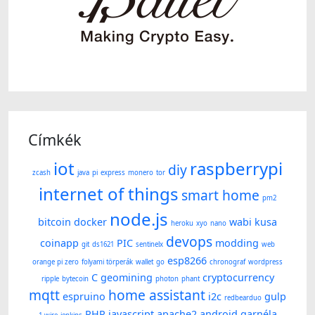
Címkék
iot
raspberrypi
diy
zcash
java
pi
express
monero
tor
internet of things
smart home
pm2
node.js
bitcoin
docker
wabi kusa
heroku
xyo
nano
devops
coinapp
PIC
modding
git
ds1621
sentinelx
web
esp8266
orange pi zero
folyami törperák
wallet
go
chronograf
wordpress
C
geomining
cryptocurrency
ripple
bytecoin
photon
phant
mqtt
home assistant
espruino
i2c
gulp
redbearduo
PHP
javascript
apache2
android
garnéla