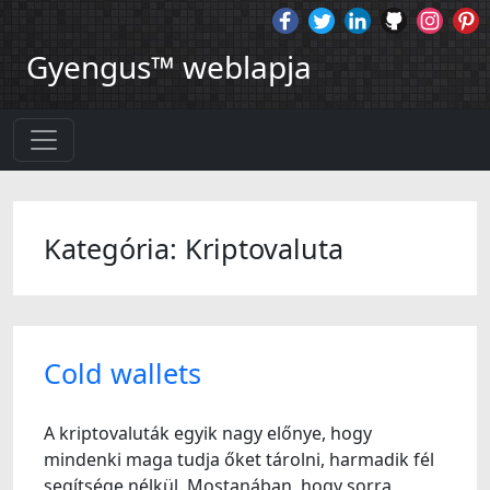
Gyengus™ weblapja
Kategória: Kriptovaluta
Cold wallets
A kriptovaluták egyik nagy előnye, hogy
mindenki maga tudja őket tárolni, harmadik fél
segítsége nélkül. Mostanában, hogy sorra