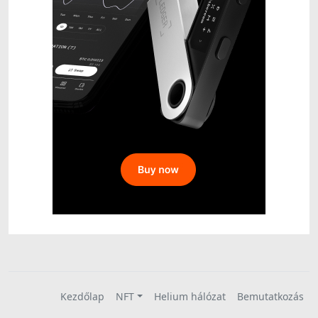
Kezdőlap
NFT
Helium hálózat
Bemutatkozás