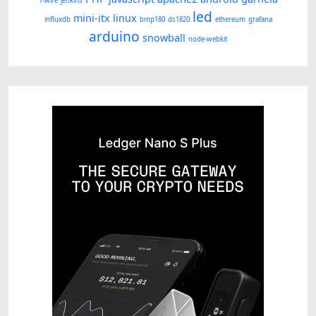
1-wire
jenkins
led
mini-itx
linux
influxdb
bmp180
ds1820
ethereum
grafana
arduino
snowball
node-webkit