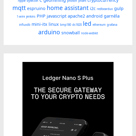
C
geomining
cryptocurrency
ripple
bytecoin
photon
phant
mqtt
home assistant
espruino
i2c
gulp
redbearduo
PHP
javascript
apache2
android
garnéla
1-wire
jenkins
led
mini-itx
linux
influxdb
bmp180
ds1820
ethereum
grafana
arduino
snowball
node-webkit