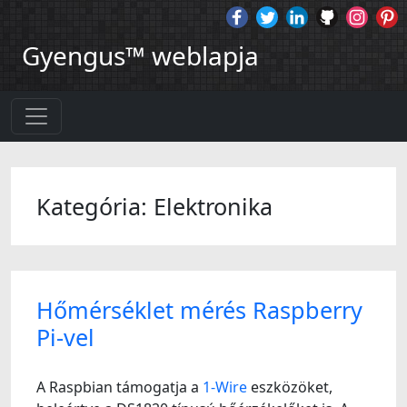
Gyengus™ weblapja
Kategória: Elektronika
Hőmérséklet mérés Raspberry
Pi-vel
A Raspbian támogatja a
1-Wire
eszközöket,