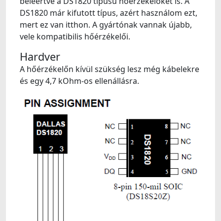
beleértve a DS1820 típusú hőérzékelőket is. A
DS1820 már kifutott típus, azért használom ezt,
mert ez van itthon. A gyártónak vannak újabb,
vele kompatibilis hőérzékelői.
Hardver
A hőérzékelőn kívül szükség lesz még kábelekre
és egy 4,7 kOhm-os ellenállásra.