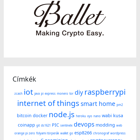
Címkék
iot
raspberrypi
diy
zcash
java
pi
express
monero
tor
internet of things
smart home
pm2
node.js
bitcoin
docker
wabi kusa
heroku
xyo
nano
devops
coinapp
PIC
modding
git
ds1621
sentinelx
web
esp8266
orange pi zero
folyami törperák
wallet
go
chronograf
wordpress