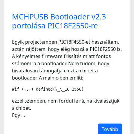
MCHPUSB Bootloader v2.3
portolása PIC18F2550-re
Egyik projectemben PIC18F4550-et használtam,
aztán rájöttem, hogy elég hozzá a PIC18F2550 is.
A kényelmes firmware frissítés miatt fontos
számomra a bootloader. Nem tudom, hogy
hivatalosan támogatja-e ezt a chipet a
bootloader. A main.c-ben említi:
#if (...) defined(\_\_18F2550)
ezzel szemben, nem fordul le rá, ha kiválasztjuk
a chipet.
Egy …
Tovább