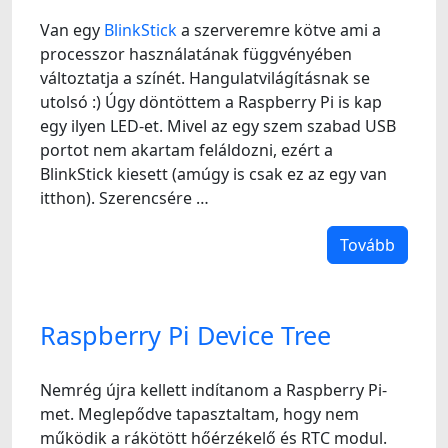
Van egy
BlinkStick
a szerveremre kötve ami a
processzor használatának függvényében
változtatja a színét. Hangulatvilágításnak se
utolsó :) Úgy döntöttem a Raspberry Pi is kap
egy ilyen LED-et. Mivel az egy szem szabad USB
portot nem akartam feláldozni, ezért a
BlinkStick kiesett (amúgy is csak ez az egy van
itthon). Szerencsére …
Tovább
Raspberry Pi Device Tree
Nemrég újra kellett indítanom a Raspberry Pi-
met. Meglepődve tapasztaltam, hogy nem
működik a rákötött hőérzékelő és RTC modul.