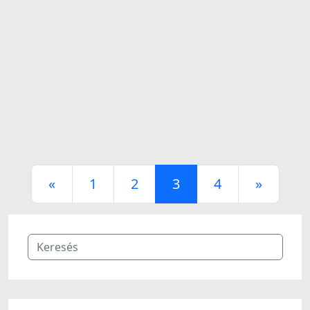
«
1
2
3
4
»