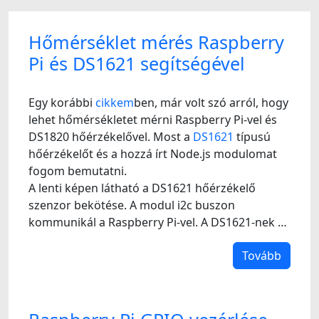
Hőmérséklet mérés Raspberry
Pi és DS1621 segítségével
Egy korábbi
cikkem
ben, már volt szó arról, hogy
lehet hőmérsékletet mérni Raspberry Pi-vel és
DS1820 hőérzékelővel. Most a
DS1621
típusú
hőérzékelőt és a hozzá írt Node.js modulomat
fogom bemutatni.
A lenti képen látható a DS1621 hőérzékelő
szenzor bekötése. A modul i2c buszon
kommunikál a Raspberry Pi-vel. A DS1621-nek …
Tovább