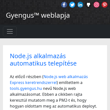
Gyengus™ weblapja
Node.js alkalmazás
automatikus telepítése
Az előző részben (
Node.js web alkalmazás
Express keretrendszerrel
) említettem a
tools.gyengus.hu
nevű Node.js web
alkalmazásomat. Ebben a cikkben rajta
keresztül mutatom meg a PM2-t és, hogy
hogyan oldottam meg az automatikus deployt.