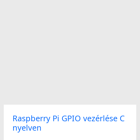
Raspberry Pi GPIO vezérlése C
nyelven