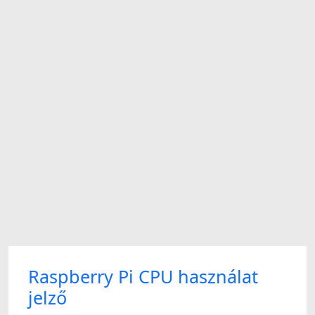
Raspberry Pi CPU használat
jelző