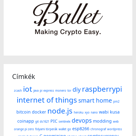
Címkék
iot
raspberrypi
diy
zcash
java
pi
express
monero
tor
internet of things
smart home
pm2
node.js
bitcoin
docker
wabi kusa
heroku
xyo
nano
devops
coinapp
PIC
modding
git
ds1621
sentinelx
web
esp8266
orange pi zero
folyami törperák
wallet
go
chronograf
wordpress
C
geomining
cryptocurrency