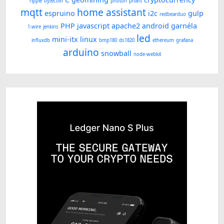
ripple
bytecoin
photon
phant
mqtt
home assistant
espruino
i2c
gulp
redbearduo
PHP
javascript
apache2
android
garnéla
1-wire
jenkins
led
mini-itx
linux
influxdb
bmp180
ds1820
ethereum
grafana
arduino
snowball
node-webkit