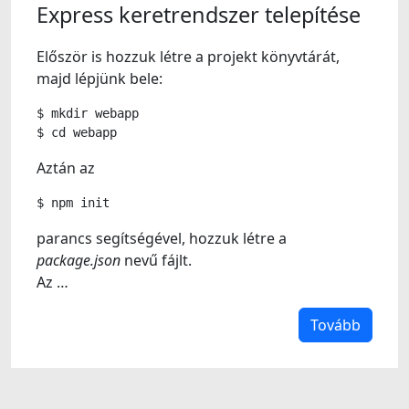
Express keretrendszer telepítése
Először is hozzuk létre a projekt könyvtárát,
majd lépjünk bele:
$
mkdir
webapp
$
cd
Aztán az
$
npm
parancs segítségével, hozzuk létre a
package.json
nevű fájlt.
Az …
Tovább